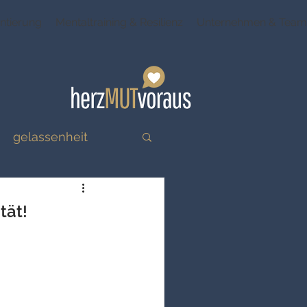
ntierung
Mentaltraining & Resilienz
Unternehmen & Team
gelassenheit
tät!