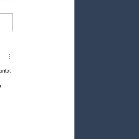
antal 
u 