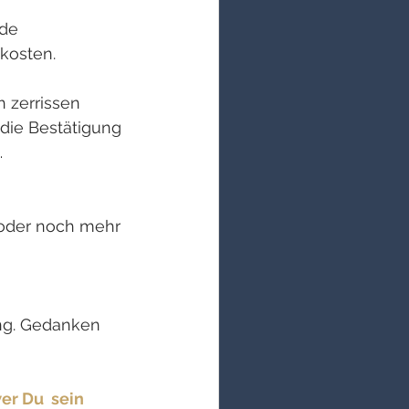
de  
kosten. 
 zerrissen 
 die Bestätigung 
… 
 oder noch mehr 
g. Gedanken  
er Du  sein 