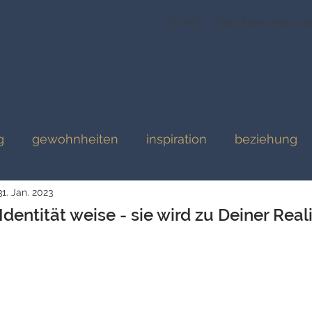
MIRELLA GOLESNE
HOME
Berufliche Neuorie
g
gewohnheiten
inspiration
beziehung
31. Jan. 2023
m-Resilienz
Resilienz
kommunikation
dentität weise - sie wird zu Deiner Reali