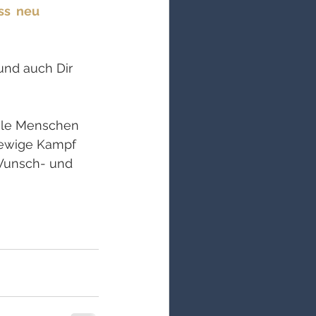
s  neu 
und auch Dir 
iele Menschen 
 ewige Kampf 
Wunsch- und  