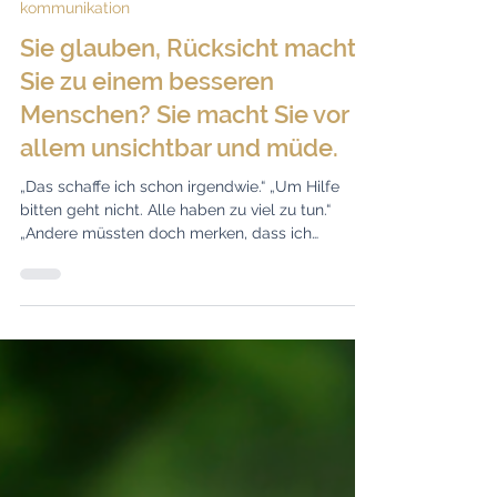
Mirella Golesne
kommunikation
Sie glauben, Rücksicht macht
Sie zu einem besseren
Menschen? Sie macht Sie vor
allem unsichtbar und müde.
„Das schaffe ich schon irgendwie.“ „Um Hilfe
bitten geht nicht. Alle haben zu viel zu tun.“
„Andere müssten doch merken, dass ich
komplett überlastet bin.“ Kommt Ihnen einer der
Gedanken bekannt vor? Vielleicht sind Sie
jemand, der grundlegend Rücksicht auf andere
nimmt, leise zwischen den Zeilen liest, einspringt
wenn Not am Mann ist, der erledigt, was andere
liegenlassen. Und irgendwann sind Sie einfach
nur noch erschöpft und fühlen sich zudem
komplett übersehen und allei